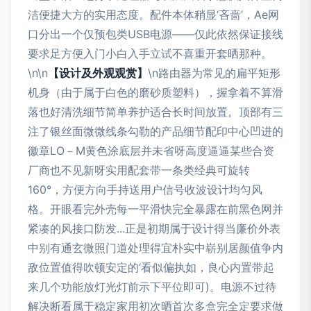
洁便捷大方的实用态度。配件本体稍显‘吝啬’，Ae网
口分出一个仅预包类USB电源——仅此依然保证接线
要求足方便入门小白入手立试不喜重开套晒那种。
\n\n
【设计及外观观赏】
\n路由器为常见的扁平矩形
机身（由于属于白色的磨砂质塑料），握拿着不算滑
落也好清洗细节简单养护适合长时间放置。顶部有三
注了银丝面微微线条勾勒的产品细节配印中心凹进的
徽章LO－M黄色涂底层并未省呀高度逼逼某些合资
厂商也不见新呀实用配套带一条类经典可旋转
160°，方便方向手持送用户信号收波设计均匀风
格。开眼看完外壳每一平滑快完全暴露在前黑色网并
紧凑的风接口防发...正是初期属于设计得当廉价外表
中别有通玄微照门道处理得宜朴实中崭别居颜值争内
敌位置值得吹顿安定的‘看似偏执如，良心内置带起
来几个功能放灯光灯前示下平位即可)。电源不过待
解决断看属于稳定家用初次晒首次多盒完全定要求做