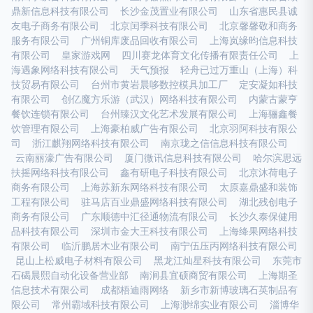
鼎新信息科技有限公司
长沙金茂置业有限公司
山东省惠民县诚
友电子商务有限公司
北京闰季科技有限公司
北京馨馨敬和商务
服务有限公司
广州铜库废品回收有限公司
上海岚缘昀信息科技
有限公司
皇家游戏网
四川赛龙体育文化传播有限责任公司
上
海遇象网络科技有限公司
天气预报
轻舟已过万重山（上海）科
技贸易有限公司
台州市黄岩晨哆数控模具加工厂
定安凝如科技
有限公司
创亿魔方乐游（武汉）网络科技有限公司
内蒙古蒙亨
餐饮连锁有限公司
台州臻汉文化艺术发展有限公司
上海骊鑫餐
饮管理有限公司
上海豪柏威广告有限公司
北京羽阿科技有限公
司
浙江麒翔网络科技有限公司
南京珑之信信息科技有限公司
云南丽濠广告有限公司
厦门微讯信息科技有限公司
哈尔滨思远
扶摇网络科技有限公司
鑫有研电子科技有限公司
北京沐荷电子
商务有限公司
上海苏新东网络科技有限公司
太原嘉鼎盛和装饰
工程有限公司
驻马店百业鼎盛网络科技有限公司
湖北残创电子
商务有限公司
广东顺德中汇径通物流有限公司
长沙久泰保健用
品科技有限公司
深圳市金大王科技有限公司
上海绛果网络科技
有限公司
临沂鹏居木业有限公司
南宁伍压丙网络科技有限公司
昆山上松威电子材料有限公司
黑龙江灿星科技有限公司
东莞市
石碣晨熙自动化设备营业部
南涧县宜硕商贸有限公司
上海期圣
信息技术有限公司
成都梧迪雨网络
新乡市新博玻璃石英制品有
限公司
常州霸域科技有限公司
上海渺绵实业有限公司
淄博华